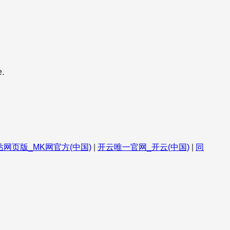
e.
。
站网页版_MK网官方(中国)
|
开云唯一官网_开云(中国)
|
同