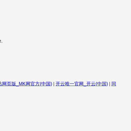
e.
。
站网页版_MK网官方(中国)
|
开云唯一官网_开云(中国)
|
同