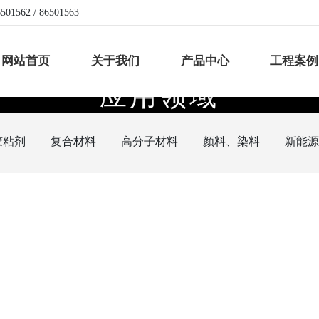
6501562
/
86501563
网站首页
关于我们
产品中心
工程案例
应
用
领
域
致
力
于
涂
料
、
油
墨
行
业
的
设
备
设
计
和
制
造
胶粘剂
复合材料
高分子材料
颜料、染料
新能