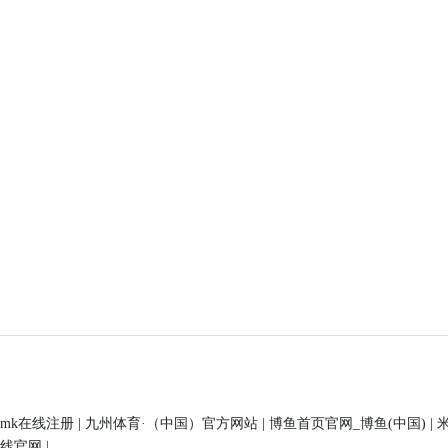
生产设备
立式砂磨机
高速分散机
搅拌机
分散釜
搅拌釜
调漆釜
球磨机
过滤设备
实验室设备
压料机
配件与拉缸
Copyright © 2024 星空在线平台(中国)官网
mk在线注册
|
九州体育·（中国）官方网站
|
博鱼首页官网_博鱼(中国)
|
线官网
|