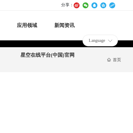
分享：
应用领域
新闻资讯
Language
星空在线平台(中国)官网
源
首页